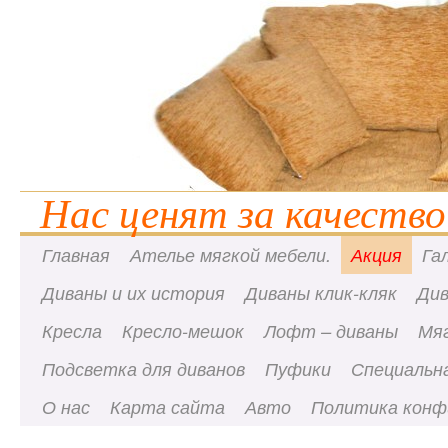
Нас ценят за качество
Главная
Ателье мягкой мебели.
Акция
Га
Диваны и их история
Диваны клик-кляк
Ди
Кресла
Кресло-мешок
Лофт – диваны
Мя
Подсветка для диванов
Пуфики
Специальна
О нас
Карта сайта
Авто
Политика конф