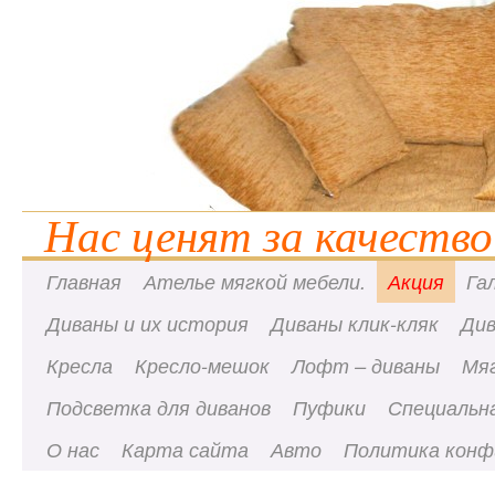
Нас ценят за качество
Главная
Ателье мягкой мебели.
Акция
Га
Диваны и их история
Диваны клик-кляк
Ди
Кресла
Кресло-мешок
Лофт – диваны
Мя
Подсветка для диванов
Пуфики
Специальна
О нас
Карта сайта
Авто
Политика конф