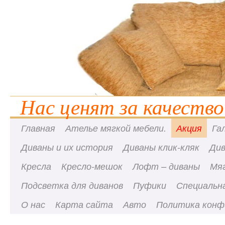
Нас ценят за качество
Главная
Ателье мягкой мебели.
Акция
Га
Диваны и их история
Диваны клик-кляк
Ди
Кресла
Кресло-мешок
Лофт – диваны
Мя
Подсветка для диванов
Пуфики
Специальна
О нас
Карта сайта
Авто
Политика конф