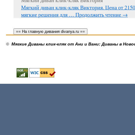
Мягкий диван клик-кляк Виктория
Мягкий диван клик-кляк Виктория. Цена от 215
мягкие решения для …
Продолжить чтение
→
== На главную дивания divanya.ru ==
©
Мягкие Диваны клик-кляк от Ани и Вани: Диваны в Ново