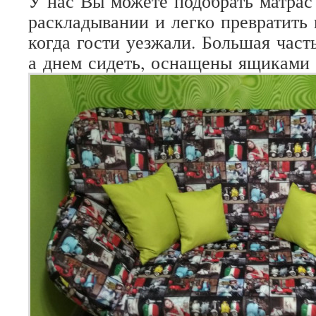
У
нас
Вы
можете
подобрать
матрас
раскладывании
и
легко
превратить
когда
гости
уезжали
.
Большая
част
а
днем
сидеть
,
оснащены
ящиками