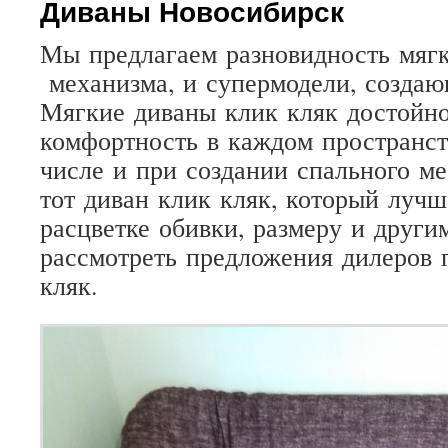
Диваны Новосибирск
Мы
предлагаем
разновидность
мяг
механизма
,
и
супермодели
,
созда
Мягкие
диваны
клик
кляк
достойн
комфортность
в
каждом
пространст
числе
и
при
создании
спального
ме
тот
диван
клик
кляк
,
который
лучш
расцветке
обивки
,
размеру
и
други
рассмотреть
предложения
дилеров
кляк
.