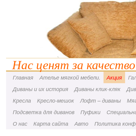
Нас ценят за качество
Главная
Ателье мягкой мебели.
Акция
Га
Диваны и их история
Диваны клик-кляк
Ди
Кресла
Кресло-мешок
Лофт – диваны
Мя
Подсветка для диванов
Пуфики
Специальна
О нас
Карта сайта
Авто
Политика конф