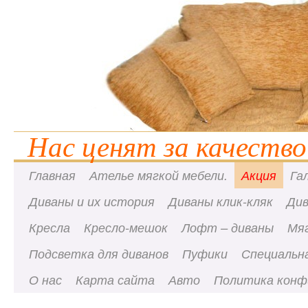
Нас ценят за качество
Главная
Ателье мягкой мебели.
Акция
Га
Диваны и их история
Диваны клик-кляк
Ди
Кресла
Кресло-мешок
Лофт – диваны
Мя
Подсветка для диванов
Пуфики
Специальна
О нас
Карта сайта
Авто
Политика конф