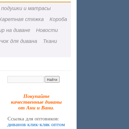
 подушки и матрасы
Каретная стяжка
Короба
ир на диване
Новости
чок для дивана
Ткани
Покупайте
качественные диваны
от Ани и Вани.
Ссылка для оптовиков:
диванов клик-кляк оптом