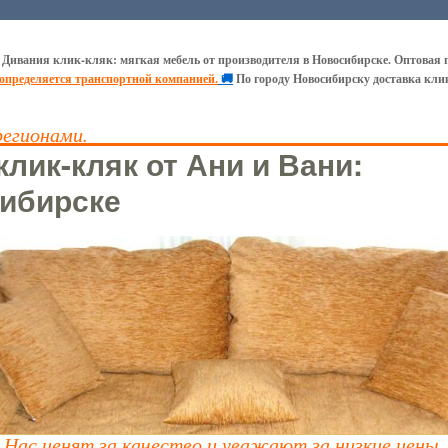
 Дивания клик-кляк: мягкая мебель от производителя в Новосибирске. Оптовая 
 определяется транспортной компанией.
🚚
По городу Новосибирску доставка кли
регионами.
лик-кляк от Ани и Вани:
ибирске
Нас ценят за качество и уважают за низкие цены.