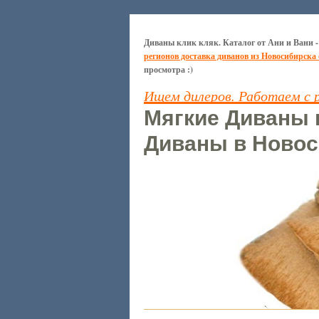
Диваны клик кляк. Каталог от Ани и Вани -
регионов доставка диванов из Новосибирска
просмотра :)
Ищем дилеров. Работаем с 
Мягкие Диваны к
Диваны в Новос