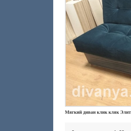
Мягкий диван клик кляк Элита