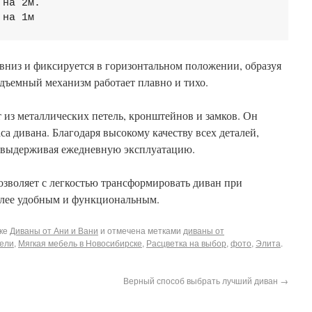
на 2м.

вниз и фиксируется в горизонтальном положении, образуя
дъемный механизм работает плавно и тихо.
 из металлических петель, кронштейнов и замков. Он
са дивана. Благодаря высокому качеству всех деталей,
, выдерживая ежедневную эксплуатацию.
озволяет с легкостью трансформировать диван при
более удобным и функциональным.
ике
Диваны от Ани и Вани
и отмечена метками
диваны от
ели
,
Мягкая мебель в Новосибирске
,
Расцветка на выбор
,
фото
,
Элита
.
Верный способ выбрать лучший диван
→