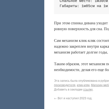
Спальное место: 1м30см 
При этом спинка дивана уходит 
ровную поверхность для сна. По
Сам механизм клик-кляк состоит
надежно закреплен внутри карка
механизм работает долгие годы
Таким образом, этот механизм п
необходимости, делая его еще 
Эта запись была опубликована в рубр
производителя
,
клик-кляк
,
Магазин меб
Добавить в закладки
ссылку
.
←
Вот и наступил 2023 год.