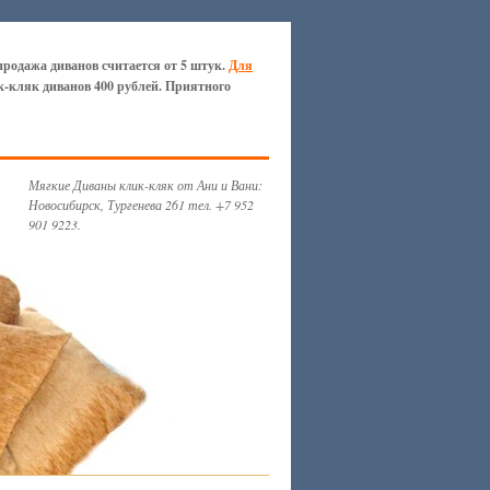
продажа диванов считается от 5 штук.
Для
к-кляк диванов 400 рублей. Приятного
Мягкие Диваны клик-кляк от Ани и Вани:
Новосибирск, Тургенева 261 тел. +7 952
901 9223.