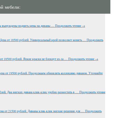
ой мебели:
мы вынуждены поднять цены на диваны …
Продолжить чтение
→
Цена от 18500 рублей. Универсальный крой позволяет менять …
Продолжить
от 18500 рублей. Яркие краски не блекнут из-за …
Продолжить чтение
→
ена от 19500 рублей. Продолжаем обновлять коллекцию диванов. Уточняйте
блей. Два мягких дивана клик-кляк удобно разместить в …
Продолжить чтение
ена от 21500 рублей. Диваны клик-кляк мягкие решения для …
Продолжить