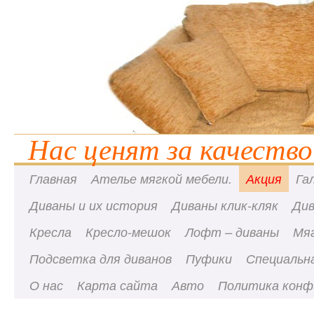
Нас ценят за качество
Главная
Ателье мягкой мебели.
Акция
Га
Диваны и их история
Диваны клик-кляк
Ди
Кресла
Кресло-мешок
Лофт – диваны
Мя
Подсветка для диванов
Пуфики
Специальна
О нас
Карта сайта
Авто
Политика конф