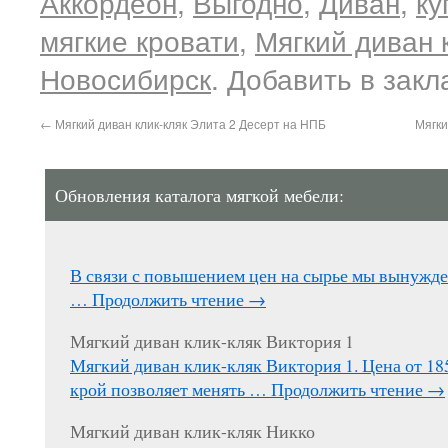
Аккордеон
,
Выгодно
,
Диван
,
ку
мягкие кровати
,
Мягкий диван 
Новосибирск
. Добавить в зак
←
Мягкий диван клик-кляк Элита 2 Десерт на НПБ
Мягки
Обновления каталога мягкой мебели:
В связи с повышением цен на сырье мы вынужд
…
Продолжить чтение
→
Мягкий диван клик-кляк Виктория 1
Мягкий диван клик-кляк Виктория 1. Цена от 1
крой позволяет менять …
Продолжить чтение
→
Мягкий диван клик-кляк Никко