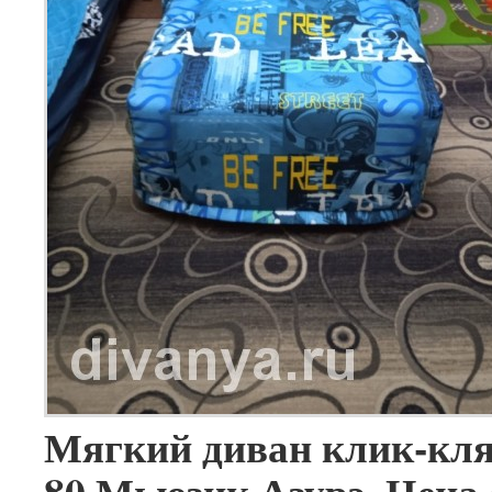
Мягкий диван клик-кл
80 Мьюзик Азурэ. Цена 