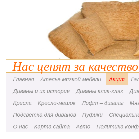
Нас ценят за качество
Главная
Ателье мягкой мебели.
Акция
Га
Диваны и их история
Диваны клик-кляк
Ди
Кресла
Кресло-мешок
Лофт – диваны
Мя
Подсветка для диванов
Пуфики
Специальна
О нас
Карта сайта
Авто
Политика конф