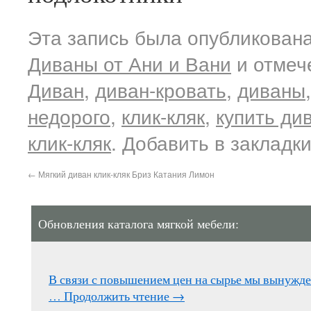
Эта запись была опубликована
Диваны от Ани и Вани
и отмеч
Диван
,
диван-кровать
,
диваны
недорого
,
клик-кляк
,
купить ди
клик-кляк
. Добавить в закладк
←
Мягкий диван клик-кляк Бриз Катания Лимон
Обновления каталога мягкой мебели:
В связи с повышением цен на сырье мы вынужд
…
Продолжить чтение
→