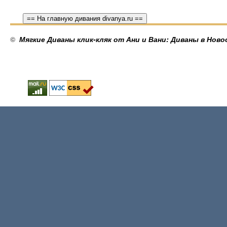
== На главную дивания divanya.ru ==
©
Мягкие Диваны клик-кляк от Ани и Вани: Диваны в Ново