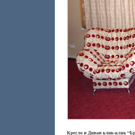
Кресло и Диван клик-кляк “Б