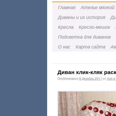
Главная
Ателье мягкой 
Диваны и их история
Ди
Кресла
Кресло-мешок
Подсветка для диванов
О нас
Карта сайта
А
Диван клик-кляк ра
Опубликовано
8 Декабрь 2011
от
Аня и