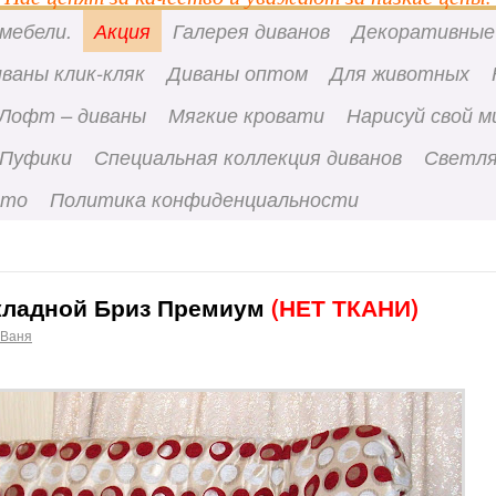
мебели.
Акция
Галерея диванов
Декоративные
ваны клик-кляк
Диваны оптом
Для животных
Лофт – диваны
Мягкие кровати
Нарисуй свой м
Пуфики
Специальная коллекция диванов
Светля
вто
Политика конфиденциальности
складной Бриз Премиум
(НЕТ ТКАНИ)
 Ваня