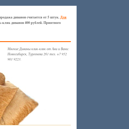
продажа диванов считается от 5 штук.
Для
к-кляк диванов 400 рублей. Приятного
Мягкие Диваны клик-кляк от Ани и Вани:
Новосибирск, Тургенева 261 тел. +7 952
901 9223.