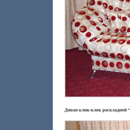
Диван клик-кляк раскладной “