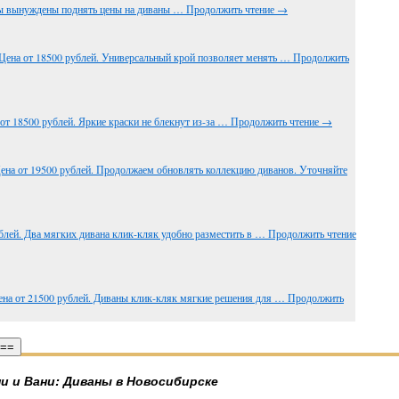
мы вынуждены поднять цены на диваны …
Продолжить чтение
→
Цена от 18500 рублей. Универсальный крой позволяет менять …
Продолжить
от 18500 рублей. Яркие краски не блекнут из-за …
Продолжить чтение
→
ена от 19500 рублей. Продолжаем обновлять коллекцию диванов. Уточняйте
блей. Два мягких дивана клик-кляк удобно разместить в …
Продолжить чтение
ена от 21500 рублей. Диваны клик-кляк мягкие решения для …
Продолжить
 ==
и и Вани: Диваны в Новосибирске