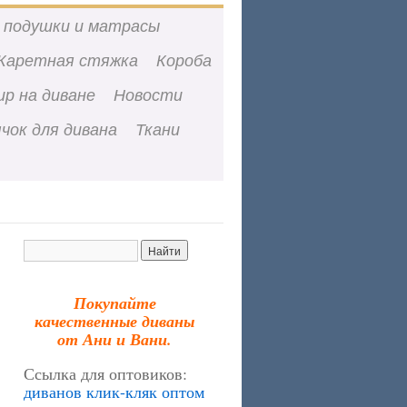
 подушки и матрасы
Каретная стяжка
Короба
ир на диване
Новости
чок для дивана
Ткани
Покупайте
качественные диваны
от Ани и Вани.
Ссылка для оптовиков:
диванов клик-кляк оптом