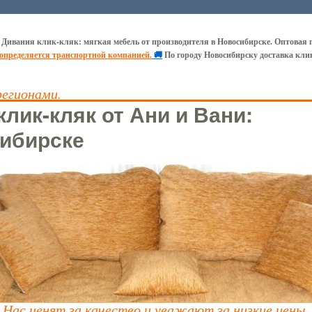
 Дивания клик-кляк: мягкая мебель от производителя в Новосибирске. Оптовая 
 определяется транспортной компанией.
🚚
По городу Новосибирску доставка кли
регионами.
лик-кляк от Ани и Вани:
ибирске
Нас ценят за качество и уважают за низкие цены.