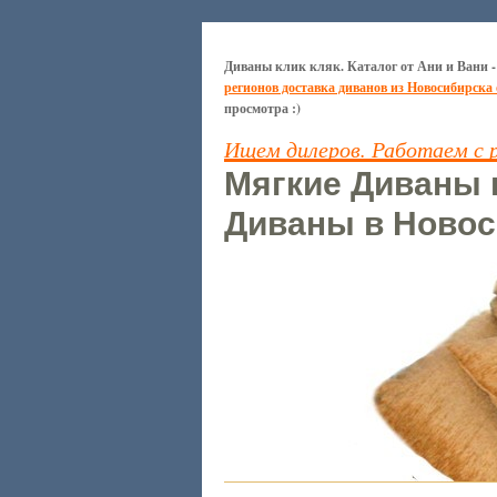
Диваны клик кляк. Каталог от Ани и Вани -
регионов доставка диванов из Новосибирска
просмотра :)
Ищем дилеров. Работаем с 
Мягкие Диваны к
Диваны в Новос