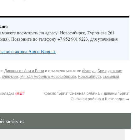
Ваня
можете посмотреть по адресу: Новосибирск, Тургенева 261
ания). Позвоните по телефону +7 952 901 9223. для уточнения
 записи автора Аня и Ваня
→
ике
Диваны от Ани и Вани
и отмечена метками
divanya
,
Бриз
,
детские
я
,
клик-кляк
,
Мягкая мебель в Новосибирске
,
Новосибирск
,
съемный
околадка
(НЕТ
Кресло “Бриз” Снежная рябина + диваны “Бриз”
Снежная рябина и Шоколадка
→
ой мебели: