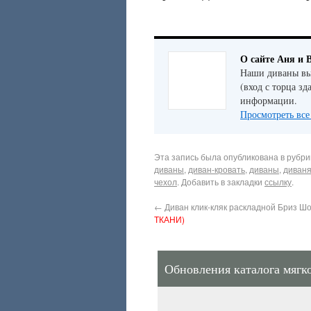
О сайте Аня и 
Наши диваны вы 
(вход с торца зд
информации.
Просмотреть все
Эта запись была опубликована в рубр
диваны
,
диван-кровать
,
диваны
,
диван
чехол
. Добавить в закладки
ссылку
.
←
Диван клик-кляк раскладной Бриз Ш
ТКАНИ)
Обновления каталога мягк