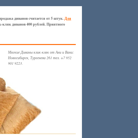
продажа диванов считается от 5 штук.
Для
к-кляк диванов 400 рублей. Приятного
Мягкие Диваны клик-кляк от Ани и Вани:
Новосибирск, Тургенева 261 тел. +7 952
901 9223.