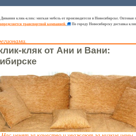
 Дивания клик-кляк: мягкая мебель от производителя в Новосибирске. Оптовая 
 определяется транспортной компанией.
🚚
По городу Новосибирску доставка кли
регионами.
лик-кляк от Ани и Вани:
ибирске
Нас ценят за качество и уважают за низкие цены.