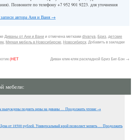
ания). Позвоните по телефону +7 952 901 9223. для уточнения
 записи автора Аня и Ваня
→
ике
Диваны от Ани и Вани
и отмечена метками
divanya
,
Бриз
,
детские
ляк
,
Мягкая мебель в Новосибирске
,
Новосибирск
. Добавить в закладки
зотик
(НЕТ
Диван клик-кляк раскладной Бриз Биг-Бэн
→
ой мебели:
мы вынуждены поднять цены на диваны …
Продолжить чтение
→
Цена от 18500 рублей. Универсальный крой позволяет менять …
Продолжить