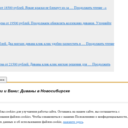
от 18500 рублей. Яркие краски не блекнут из-за …
Продолжить чтение
→
ена от 19500 рублей. Продолжаем обновлять коллекцию диванов. Уточняйте
блей. Два мягких дивана клик-кляк удобно разместить в …
Продолжить чтение
ена от 21500 рублей. Диваны клик-кляк мягкие решения для …
Продолжить
 ==
и и Вани: Диваны в Новосибирске
лы cookies для улучшения работы сайта. Оставаясь на нашем сайте, вы соглашаетесь с
ования файлов cookies. Чтобы ознакомиться с нашими Положениями о конфиденциальности,
х данных и об использовании файлов cookie,
нажмите здесь
.