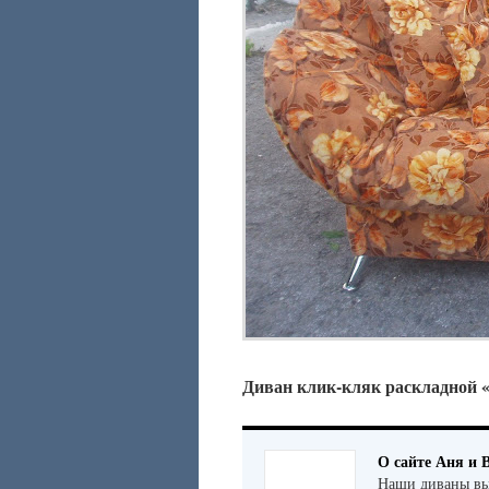
Диван клик-кляк раскладной «
О сайте Аня и 
Наши диваны вы 