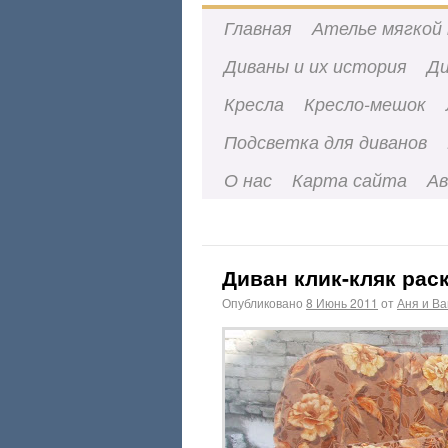
Главная
Ателье мягкой 
Диваны и их история
Ди
Кресла
Кресло-мешок
Подсветка для диванов
О нас
Карта сайта
А
Диван клик-кляк рас
Опубликовано
8 Июнь 2011
от
Аня и В