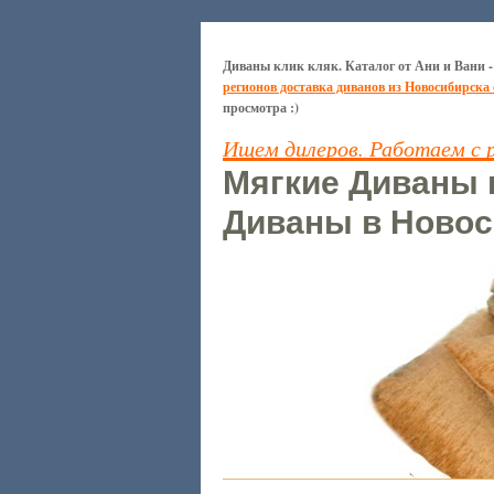
Диваны клик кляк. Каталог от Ани и Вани -
регионов доставка диванов из Новосибирска
просмотра :)
Ищем дилеров. Работаем с 
Мягкие Диваны к
Диваны в Новос