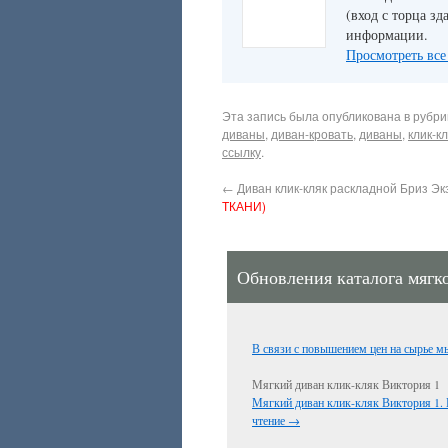
(вход с торца зд
информации.
Просмотреть все
Эта запись была опубликована в рубр
диваны
,
диван-кровать
,
диваны
,
клик-к
ссылку
.
←
Диван клик-кляк раскладной Бриз Эк
ТКАНИ)
Обновления каталога мягк
В связи с повышением цен на сырье 
Мягкий диван клик-кляк Виктория 1
Мягкий диван клик-кляк Виктория 1. 
чтение
→