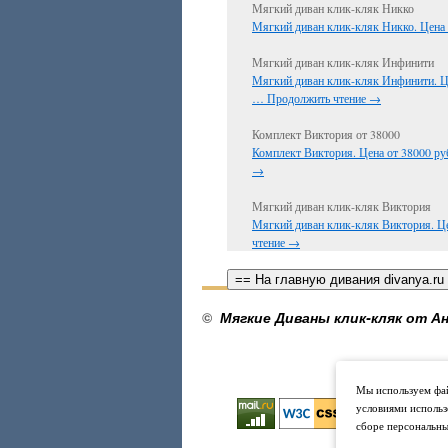
Мягкий диван клик-кляк Никко
Мягкий диван клик-кляк Никко. Цена 
Мягкий диван клик-кляк Инфинити
Мягкий диван клик-кляк Инфинити. Ц
…
Продолжить чтение
→
Комплект Виктория от 38000
Комплект Виктория. Цена от 38000 ру
→
Мягкий диван клик-кляк Виктория
Мягкий диван клик-кляк Виктория. Ц
чтение
→
== На главную дивания divanya.ru
©
Мягкие Диваны клик-кляк от Ан
Мы используем фай
условиями использ
сборе персональны