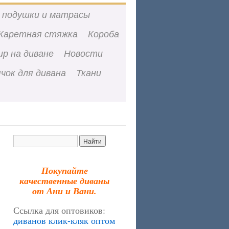
 подушки и матрасы
Каретная стяжка
Короба
ир на диване
Новости
чок для дивана
Ткани
Покупайте
качественные диваны
от Ани и Вани.
Ссылка для оптовиков:
диванов клик-кляк оптом