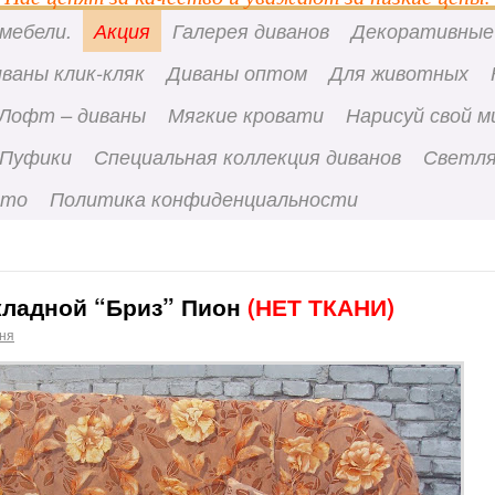
мебели.
Акция
Галерея диванов
Декоративные
ваны клик-кляк
Диваны оптом
Для животных
Лофт – диваны
Мягкие кровати
Нарисуй свой м
Пуфики
Специальная коллекция диванов
Светля
вто
Политика конфиденциальности
кладной “Бриз” Пион
(НЕТ ТКАНИ)
аня