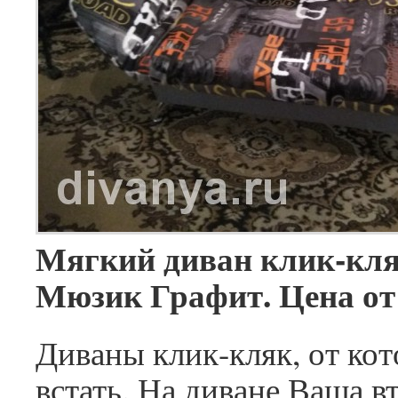
Мягкий диван клик-кля
Мюзик Графит. Цена от
Диваны клик-кляк, от ко
встать. На диване Ваша в