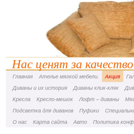
Нас ценят за качество
Главная
Ателье мягкой мебели.
Акция
Га
Диваны и их история
Диваны клик-кляк
Ди
Кресла
Кресло-мешок
Лофт – диваны
Мя
Подсветка для диванов
Пуфики
Специальна
О нас
Карта сайта
Авто
Политика конф