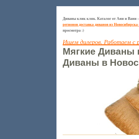
Диваны клик кляк. Каталог от Ани и Вани -
регионов доставка диванов из Новосибирска
просмотра :)
Ищем дилеров. Работаем с 
Мягкие Диваны к
Диваны в Новос