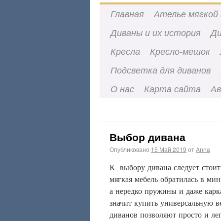
Главная
Ателье мягкой 
Диваны и их история
Ди
Кресла
Кресло-мешок
Подсветка для диванов
О нас
Карта сайта
А
Выбор дивана
Опубликовано
15 Май 2019
от
Anna
К
выбору
дивана
следует
стоит
мягкая
мебель
обратилась
в
мин
а
нередко
пружины
и
даже
карк
значит
купить
универсальную
в
диванов
позволяют
просто
и
ле