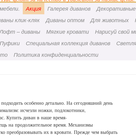
мебели.
Акция
Галерея диванов
Декоративные
ваны клик-кляк
Диваны оптом
Для животных
Лофт – диваны
Мягкие кровати
Нарисуй свой м
Пуфики
Специальная коллекция диванов
Светля
вто
Политика конфиденциальности
подходить
особенно
детально
.
На
сегодняшний
день
имализм
:
исчезли
ножки
,
подлокотники
,
ас
.
Купить
диван
в
наше
время
-
ещь
на
продолжительное
время
.
Механизмы
гко
преобразовывать
их
в
кровати
.
Прежде
чем
выбрать