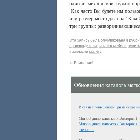
один
из
механизмов
,
нужно
опр
Как
часто
Вы
будете
им
пользо
или
размер
места
для
сна
?
Како
три
группы
:
разворачивающиес
Эта запись была опубликована в рубр
производителя
,
каталог мебели
,
купить
в закладки
ссылку
.
←
Внимание!
Обновления каталога мягк
В связи с повышением цен на сырье 
Мягкий диван клик-кляк Виктория 1
Мягкий диван клик-кляк Виктория 1. 
чтение
→