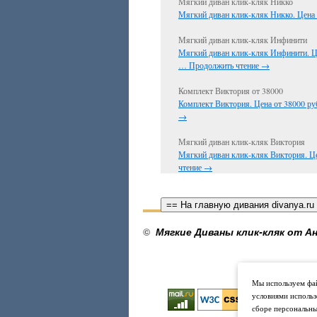
Мягкий диван клик-кляк Никко
Мягкий диван клик-кляк Никко. Цена 
Мягкий диван клик-кляк Инфинити
Мягкий диван клик-кляк Инфинити. Ц
…
Продолжить чтение
→
Комплект Виктория от 38000
Комплект Виктория. Цена от 38000 ру
→
Мягкий диван клик-кляк Виктория
Мягкий диван клик-кляк Виктория. Ц
чтение
→
== На главную дивания divanya.ru
©
Мягкие Диваны клик-кляк от Ан
Мы используем фай
условиями использ
сборе персональны