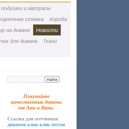
 подушки и матрасы
Каретная стяжка
Короба
ир на диване
Новости
чок для дивана
Ткани
Покупайте
качественные диваны
от Ани и Вани.
Ссылка для оптовиков:
диванов клик-кляк оптом