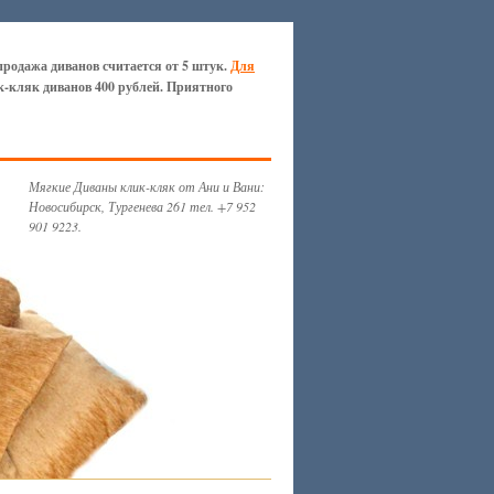
продажа диванов считается от 5 штук.
Для
к-кляк диванов 400 рублей. Приятного
Мягкие Диваны клик-кляк от Ани и Вани:
Новосибирск, Тургенева 261 тел. +7 952
901 9223.