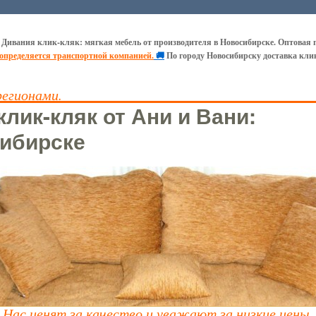
 Дивания клик-кляк: мягкая мебель от производителя в Новосибирске. Оптовая 
 определяется транспортной компанией.
🚚
По городу Новосибирску доставка кли
регионами.
лик-кляк от Ани и Вани:
ибирске
Нас ценят за качество и уважают за низкие цены.