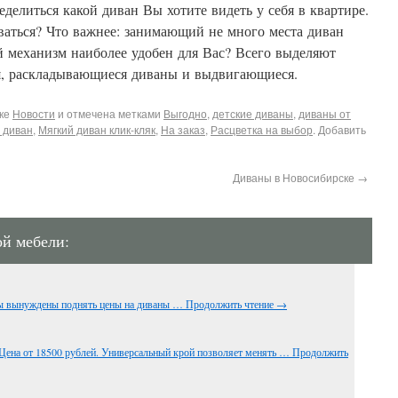
еделиться
какой
диван
Вы
хотите
видеть
у
себя
в
квартире
.
ваться
?
Что
важнее
:
занимающий
не
много
места
диван
й
механизм
наиболее
удобен
для
Вас
?
Всего
выделяют
я
,
раскладывающиеся
диваны
и
выдвигающиеся.
ике
Новости
и отмечена метками
Выгодно
,
детские диваны
,
диваны от
 диван
,
Мягкий диван клик-кляк
,
На заказ
,
Расцветка на выбор
. Добавить
Диваны в Новосибирске
→
ой мебели:
мы вынуждены поднять цены на диваны …
Продолжить чтение
→
Цена от 18500 рублей. Универсальный крой позволяет менять …
Продолжить