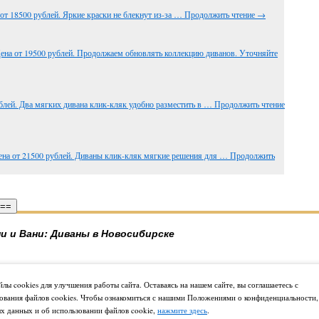
от 18500 рублей. Яркие краски не блекнут из-за …
Продолжить чтение
→
ена от 19500 рублей. Продолжаем обновлять коллекцию диванов. Уточняйте
блей. Два мягких дивана клик-кляк удобно разместить в …
Продолжить чтение
ена от 21500 рублей. Диваны клик-кляк мягкие решения для …
Продолжить
 ==
и и Вани: Диваны в Новосибирске
лы cookies для улучшения работы сайта. Оставаясь на нашем сайте, вы соглашаетесь с
ования файлов cookies. Чтобы ознакомиться с нашими Положениями о конфиденциальности,
х данных и об использовании файлов cookie,
нажмите здесь
.