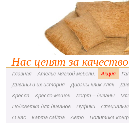
Нас ценят за качество
Главная
Ателье мягкой мебели.
Акция
Га
Диваны и их история
Диваны клик-кляк
Ди
Кресла
Кресло-мешок
Лофт – диваны
Мя
Подсветка для диванов
Пуфики
Специальна
О нас
Карта сайта
Авто
Политика конф