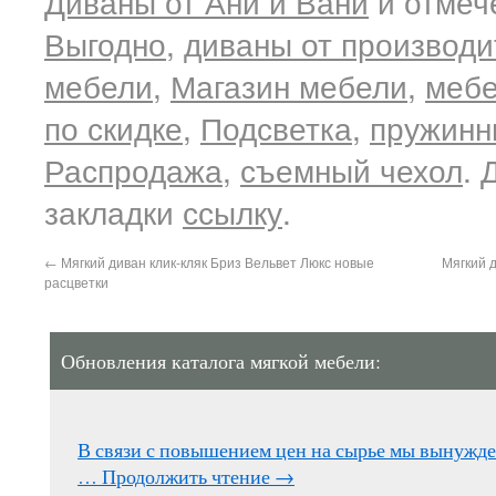
Диваны от Ани и Вани
и отмеч
Выгодно
,
диваны от производи
мебели
,
Магазин мебели
,
мебе
по скидке
,
Подсветка
,
пружинн
Распродажа
,
съемный чехол
. 
закладки
ссылку
.
←
Мягкий диван клик-кляк Бриз Вельвет Люкс новые
Мягкий 
расцветки
Обновления каталога мягкой мебели:
В связи с повышением цен на сырье мы вынужд
…
Продолжить чтение
→