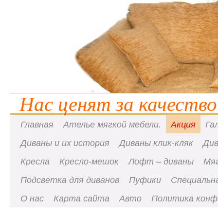
Нас ценят за качество
Главная
Ателье мягкой мебели.
Акция
Га
Диваны и их история
Диваны клик-кляк
Ди
Кресла
Кресло-мешок
Лофт – диваны
Мя
Подсветка для диванов
Пуфики
Специальна
О нас
Карта сайта
Авто
Политика конф