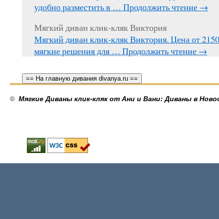
удобно разместить в …
Продолжить чтение
→
Мягкий диван клик-кляк Виктория
Мягкий диван клик-кляк Виктория. Цена от 215
мягкие решения для …
Продолжить чтение
→
== На главную дивания divanya.ru ==
©
Мягкие Диваны клик-кляк от Ани и Вани: Диваны в Ново