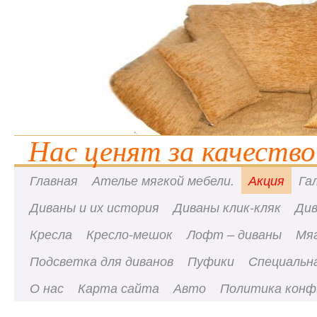
Нас ценят за качество
Главная
Ателье мягкой мебели.
Акция
Га
Диваны и их история
Диваны клик-кляк
Ди
Кресла
Кресло-мешок
Лофт – диваны
Мя
Подсветка для диванов
Пуфики
Специальна
О нас
Карта сайта
Авто
Политика конф