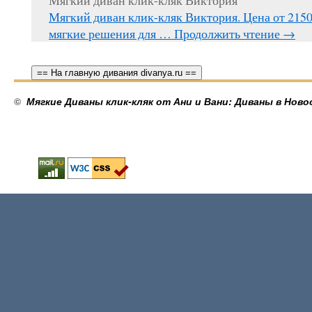
Мягкий диван клик-кляк Виктория
Мягкий диван клик-кляк Виктория. Цена от 215
мягкие решения для …
Продолжить чтение
→
== На главную дивания divanya.ru ==
©
Мягкие Диваны клик-кляк от Ани и Вани: Диваны в Ново