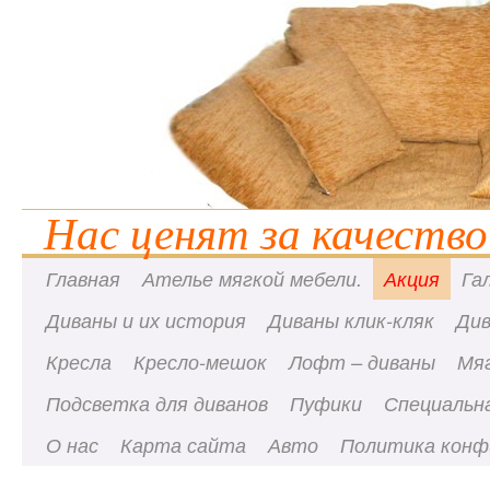
Нас ценят за качество
Главная
Ателье мягкой мебели.
Акция
Га
Диваны и их история
Диваны клик-кляк
Ди
Кресла
Кресло-мешок
Лофт – диваны
Мя
Подсветка для диванов
Пуфики
Специальна
О нас
Карта сайта
Авто
Политика конф