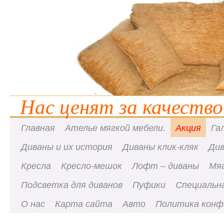
Нас ценят за качество
Главная
Ателье мягкой мебели.
Акция
Га
Диваны и их история
Диваны клик-кляк
Ди
Кресла
Кресло-мешок
Лофт – диваны
Мя
Подсветка для диванов
Пуфики
Специальна
О нас
Карта сайта
Авто
Политика конф