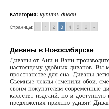
купить диван
Категория:
Страницы:
«
1
2
3
4
5
6
»
Диваны в Новосибирске
Диваны
от
Ани
и
Вани
производит
настоящему
удобных
диванов
.
Вы
пространстве
для
сна
.
Диваны
легк
Съемные
чехлы
(
сменили
обои
,
см
своим
покупателям
современные
д
качество
изделий
,
но
и
доступную
предложения
приятно
удивят
! Дива