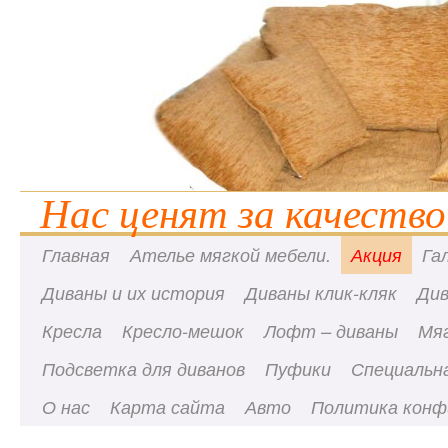
Нас ценят за качество
Главная
Ателье мягкой мебели.
Акция
Га
Диваны и их история
Диваны клик-кляк
Ди
Кресла
Кресло-мешок
Лофт – диваны
Мя
Подсветка для диванов
Пуфики
Специальна
О нас
Карта сайта
Авто
Политика конф