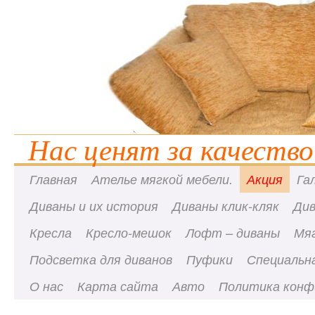
Нас ценят за качество
Главная
Ателье мягкой мебели.
Акция
Га
Диваны и их история
Диваны клик-кляк
Ди
Кресла
Кресло-мешок
Лофт – диваны
Мя
Подсветка для диванов
Пуфики
Специальна
О нас
Карта сайта
Авто
Политика конф