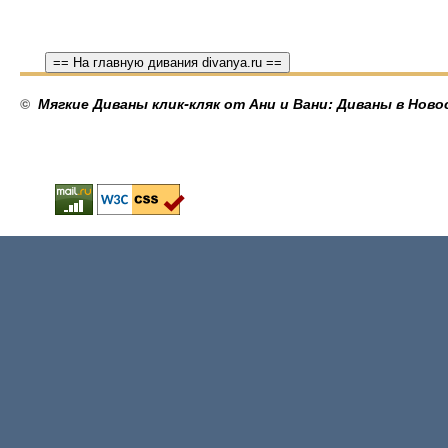
== На главную дивания divanya.ru ==
©
Мягкие Диваны клик-кляк от Ани и Вани: Диваны в Ново