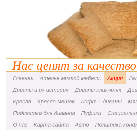
Нас ценят за качество
Главная
Ателье мягкой мебели.
Акция
Га
Диваны и их история
Диваны клик-кляк
Ди
Кресла
Кресло-мешок
Лофт – диваны
Мя
Подсветка для диванов
Пуфики
Специальна
О нас
Карта сайта
Авто
Политика конф