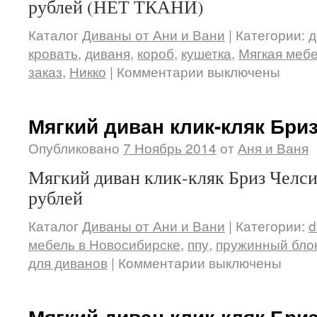
рублей (НЕТ ТКАНИ)
Каталог
Диваны от Ани и Вани
|
Категории:
д
кровать
,
диваня
,
короб
,
кушетка
,
Мягкая мебе
заказ
,
Никко
|
Комментарии выключены
Мягкий диван клик-кляк Бри
Опубликовано
7 Ноябрь 2014
от
Аня и Ваня
Мягкий диван клик-кляк Бриз Челси
рублей
Каталог
Диваны от Ани и Вани
|
Категории:
d
мебель в Новосибирске
,
ппу
,
пружинный бло
для диванов
|
Комментарии выключены
Мягкий диван клик-кляк Бри