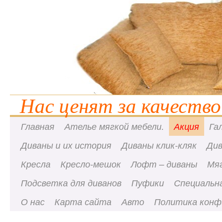
Нас ценят за качество
Главная
Ателье мягкой мебели.
Акция
Га
Диваны и их история
Диваны клик-кляк
Ди
Кресла
Кресло-мешок
Лофт – диваны
Мя
Подсветка для диванов
Пуфики
Специальна
О нас
Карта сайта
Авто
Политика конф